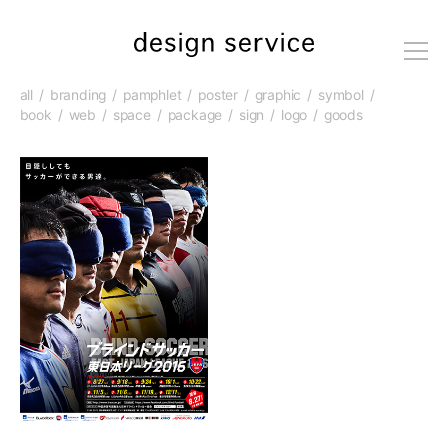
me
nu
all
branding
pamphlet
poster
graphic
symbol
book
web
space
package
sign
logo
goods