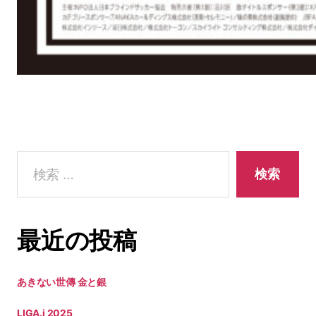
検
索
対
象:
最近の投稿
あきない世傳 金と銀
LIGA.i 2025