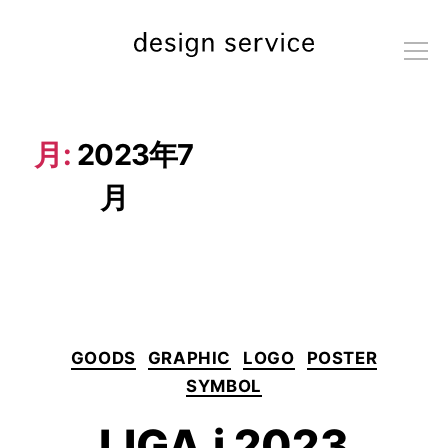
me
nu
月:
2023年7
月
カ
GOODS
GRAPHIC
LOGO
POSTER
テ
ゴ
SYMBOL
リ
ー
LIGA.i 2023